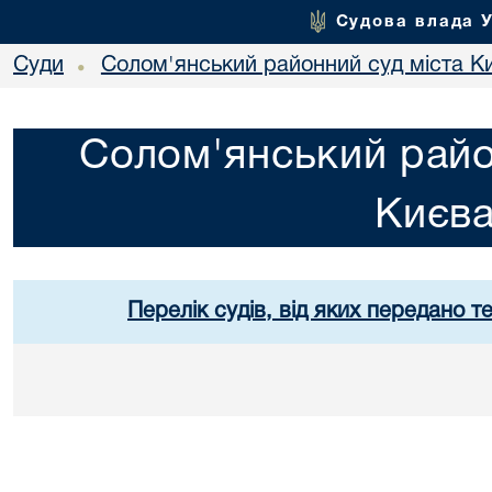
Судова влада 
Суди
Солом'янський районний суд міста К
•
Солом'янський райо
Києв
Перелік судів, від яких передано т