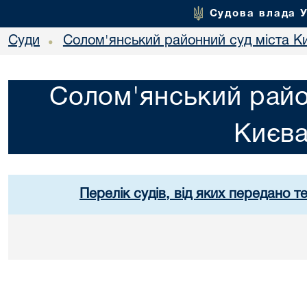
Судова влада 
Суди
Солом'янський районний суд міста К
•
Солом'янський райо
Києв
Перелік судів, від яких передано т