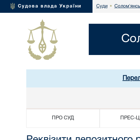
Солом'янсь
Судова влада України
Суди
•
Со
Перел
ПРО СУД
ПРЕС-Ц
Реквізити депозитного р