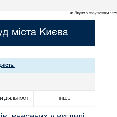
Людям з порушенням зору
д міста Києва
ність.
И ДІЯЛЬНОСТІ
ІНШЕ
в, внесених у вигляді