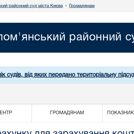
кий районний суд міста Києва
Громадянам
•
лом'янський районний су
ік судів, від яких передано територіальну підсуд
ЕНТР
ГРОМАДЯНАМ
ПОКАЗНИК
ахунку для зарахування кошті