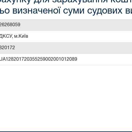
ьо визначеної суми судових 
26268059
ДКСУ, м.Київ
820172
UA128201720355259002001012089