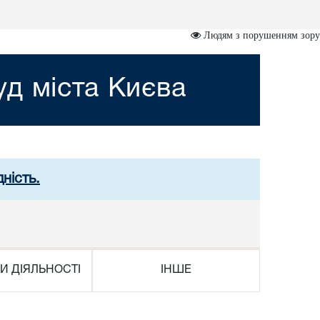
Людям з порушенням зору
д міста Києва
ність.
И ДІЯЛЬНОСТІ
ІНШЕ