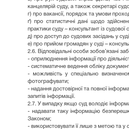
канцелярій суду, а також секретарі су
г) про вакансії, порядок та умови прох
ґ) про статистичні дані щодо здійснен
практики суду – консультант із судової 
д) про доступ до судових засідань у су
е) про прийом громадян у суді – консуль
2.6. Відповідальні особи зобов’язані за
- оприлюднення інформації про діяльніст
- систематичне ведення обліку документ
- можливість у спеціально визначено
фотографувати;
- надання достовірної та повної інформа
запитів інформації.
2.7. У випадку якщо суд володіє інформа
- надавати таку інформацію безперешк
Законом;
- використовувати її лише з метою та у