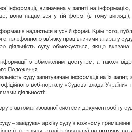
ї інформації, визначена у запиті на інформацію,
о, вона надається у тій формі (в тому вигляді),
формація надається в усній формі. Крім того, пуб
о телефонного зв’язку працівниками апарату суду
про діяльність суду обмежується, якщо вказана
інформації з обмеженим доступом, а також відом
ього Положення.
іяльність суду запитувачам інформації на їх запит
х офіційного веб-порталу «Судова влада України» 
ямами діяльності:
ру з автоматизованої системи документообігу суду
 суду – завідувач архіву суду в кожному приміщенні 
ісце їх розгляду, стадію розгляду) на поточну дат