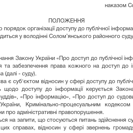
наказом С
ПОЛОЖЕННЯ
о порядок організації доступу до публічної інформац
диться у володінні Солом’янського районного суду
ння Закону України «Про доступ до публічної інфор
я та забезпечення права кожного на доступ до і
(далі - суду).
ва є суб'єктом відносин у сфері доступу до публі
нь щодо доступу до інформації керується Закон
 суддів», «Про інформацію», «Про доступ до судо
країни, Кримінально-процесуальним кодексом 
ни про адміністративні правопорушення.
ься на запити, що стосуються питань здійснення с
 цих справах, відносин у сфері звернень грома