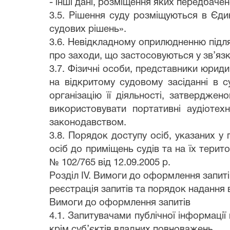
- інші дані, розміщення яких передбач
3.5. Рішення суду розміщуються в Єди
судових рішень».
3.6. Невідкладному оприлюдненню підля
про заходи, що застосовуються у зв’язк
3.7. Фізичні особи, представники юрид
на відкритому судовому засіданні в 
організацію її діяльності, затвердже
використовувати портативні аудіотех
законодавством.
3.8. Порядок доступу осіб, указаних у 
осіб до приміщень судів та на їх тери
№ 102/765 від 12.09.2005 р.
Розділ IV. Вимоги до оформлення запиті
реєстрація запитів та порядок надання в
Вимоги до оформлення запитів
4.1. Запитувачами публічної інформаці
крім суб’єктів владних повноважень.