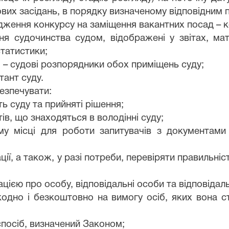
дових засідань, в порядку визначеному відповідни
одження конкурсу на заміщення вакантних посад – к
ня судочинства судом, відображені у звітах, мат
статистики;
ді – судові розпорядники обох приміщень суду;
тант суду.
безпечувати:
ь суду та прийняті рішення;
ів, що знаходяться в володінні суду;
му місці для роботи запитувачів з документами 
ції, а також, у разі потреби, перевіряти правильні
цією про особу, відповідальні особи та відповідаль
одно і безкоштовно на вимогу осіб, яких вона ст
 спосіб, визначений Законом;