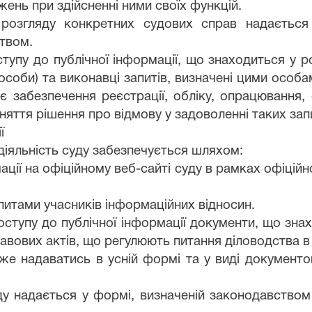
ень при здійсненні ними своїх функцій.
 розгляду конкретних судових справ надаєтьс
твом.
ступу до публічної інформації, що знаходиться у 
 особи) та виконавці запитів, визначені цими особ
є забезпечення реєстрації, обліку, опрацювання, 
няття рішення про відмову у задоволенні таких запи
ї
 діяльність суду забезпечується шляхом:
ції на офіційному веб-сайті суду в рамках офіційн
апитами учасників інформаційних відносин.
ступу до публічної інформації документи, що знах
авових актів, що регулюють питання діловодства в 
же надаватись в усній формі та у виді документов
ду надається у формі, визначеній законодавством