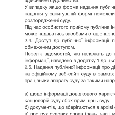
здійснення судочинства.
У випадку якщо форма надання публічно
надання у запитуваній формі неможлив
розпорядженні суду.
Під час особистого прийому публічна ін
може надаватись засобами стаціонарног
2.4. Доступ до публічної інформації 
обмеженим доступом.
Перелік відомостей, які належать до 
інформації, наведено в додатку 1 до ц
2.5. Надання публічної інформації про д
на офіційному веб-сайті суду в рамка
працівники апарату суду за такими напр
а) щодо інформації довідкового характе
канцелярій суду обох приміщень суду;
б) документів, що зберігаються в архіві
в) про рух судових справ (день, час і м