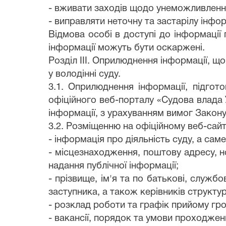
- вживати заходів щодо унеможливлення
- виправляти неточну та застарілу інфо
Відмова особі в доступі до інформації
інформації можуть бути оскаржені.
Розділ IIІ. Оприлюднення інформації, щ
у володінні суду.
3.1. Оприлюднення інформації, підгот
офіційного веб-порталу «Судова влада
інформації, з урахуванням вимог Закону
3.2. Розміщенню на офіційному веб-сайт
- інформація про діяльність суду, а саме
- місцезнаходження, поштову адресу, н
надання публічної інформації;
- прізвище, ім'я та по батькові, службо
заступника, а також керівників структур
- розклад роботи та графік прийому гр
- вакансії, порядок та умови проходже