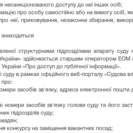
 несанкціонованого доступу до неї інших осіб;
рмацію про особу самостійно або на вимогу осіб, я
 про неї, приховування, незаконне збирання, викор
о знаходиться
овленої структурними підрозділами апарату суду 
 України» здійснюється старшим оператором ЕОМ с
 України «Про доступ до публічної інформації».
і суду в рамках офіційного веб-порталу «Судова вл
 про:
омери засобів зв'язку, адреса електронної пошти 
ві номери засобів зв'язку голови суду та його зас
них підрозділів суду;
омадян;
ння конкурсу на заміщення вакантних посад;