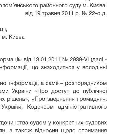
олом’янського районного суду м. Києва
від 19 травня 2011 р. № 22-о.д.
ії,
 м. Києва
мації» від 13.01.2011 № 2939-VI (далі -
нформації, що знаходиться у володінні
чної інформації, а саме – розпорядником
ами України «Про доступ до публічної
вих рішень», «Про звернення громадян»,
України, Кодексом адміністративного
удочинства судом у конкретних судових
дян, а також відносин щодо отримання