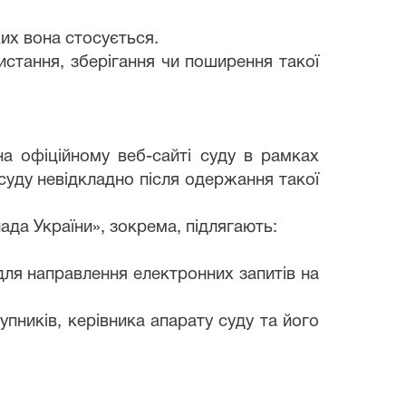
ких вона стосується.
истання, зберігання чи поширення такої
на офіційному веб-сайті суду в рамках
уду невідкладно після одержання такої
ада України», зокрема, підлягають:
для направлення електронних запитів на
тупників, керівника апарату суду та його