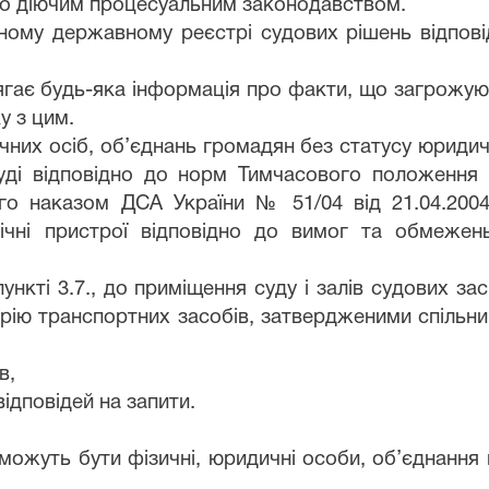
ено діючим процесуальним законодавством.
ному державному реєстрі судових рішень відпов
гає будь-яка інформація про факти, що загрожуют
у з цим.
ичних осіб, об’єднань громадян без статусу юриди
суді відповідно до норм Тимчасового положення
ного наказом ДСА України № 51/04 від 21.04.200
нічні пристрої відповідно до вимог та обмеже
пункті 3.7., до приміщення суду і залів судових 
торію транспортних засобів, затвердженими спіль
в,
ідповідей на запити.
ї можуть бути фізичні, юридичні особи, об’єднання