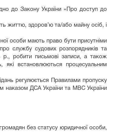
ідно до Закону України «Про доступ до
ь життю, здоров’ю та/або майну осіб, і
чної особи мають право бути присутніми
 про службу судових розпорядників та
4 р., робити письмові записи, а також
нь, які встановлюються процесуальним
засідань регулюється Правилами пропуску
ним наказом ДСА України та МВС України
 громадян без статусу юридичної особи,