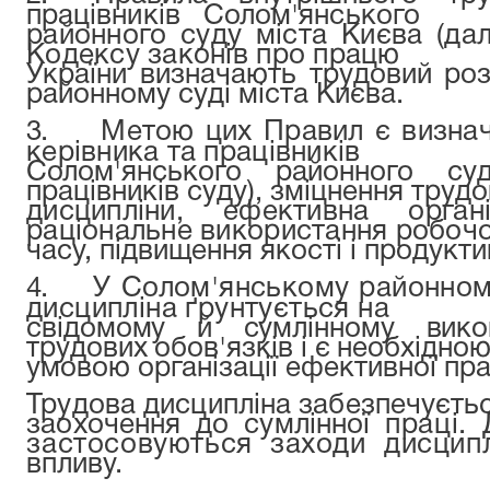
працівників Солом'янського
районного суду міста Києва (дал
Кодексу законів про працю
України визначають трудовий ро
районному суді міста Києва.
3.
Метою цих Правил є визна
керівника та працівників
Солом'янського районного су
працівників суду), зміцнення трудо
дисципліни, ефективна орган
раціональне використання робоч
часу, підвищення якості і продукти
4.
У Солом'янському районному
дисципліна ґрунтується на
свідомому й сумлінному викон
трудових обов'язків і є необхідно
умовою організації ефективної пра
Трудова дисципліна забезпечуєть
заохочення до сумлінної
праці.
застосовуються заходи дисцип
впливу.