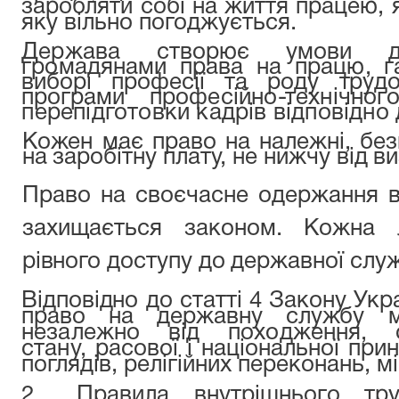
заробляти собі на життя працею, я
яку вільно погоджується.
Держава створює умови дл
громадянами права на працю, 
виборі професії та роду трудов
програми
професійно-технічно
перепідготовки кадрів відповідно
Кожен має право на належні, безп
на заробітну плату, не нижчу від в
Право на своєчасне одержання 
захищається законом.
Кожна 
рівного доступу до державної служб
Відповідно до статті 4 Закону Ук
право на державну службу
незалежно від походження, с
стану,
расової і національної прин
поглядів, релігійних переконань,
м
2.
Правила внутрішнього тр