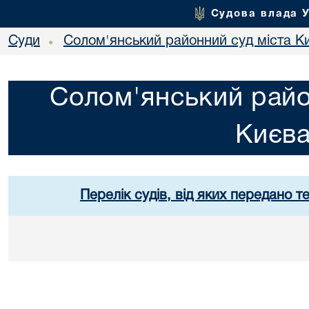
Судова влада 
Суди
Солом'янський районний суд міста К
•
Солом'янський райо
Києв
Перелік судів, від яких передано т