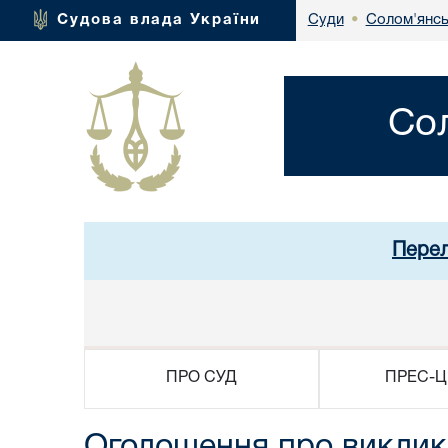
Солом'янсь
Судова влада України
Суди
•
Со
Перел
ПРО СУД
ПРЕС-Ц
Оголошення про виклик д