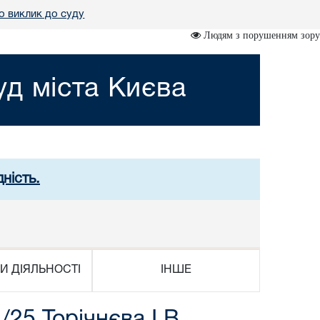
о виклик до суду
Людям з порушенням зору
д міста Києва
ність.
И ДІЯЛЬНОСТІ
ІНШЕ
25 Торічнєва І.В.