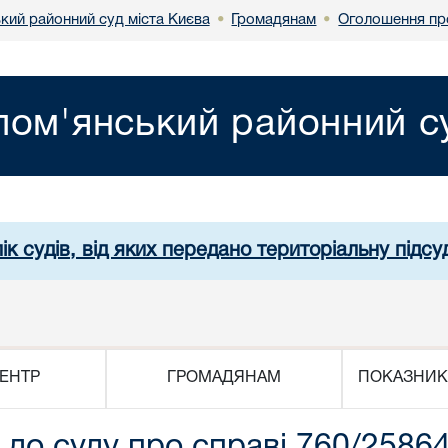
кий районний суд міста Києва
Громадянам
Оголошення пр
•
•
лом'янський районний су
ік судів, від яких передано територіальну підсуд
ЕНТР
ГРОМАДЯНАМ
ПОКАЗНИК
о суду про справі 760/25864/