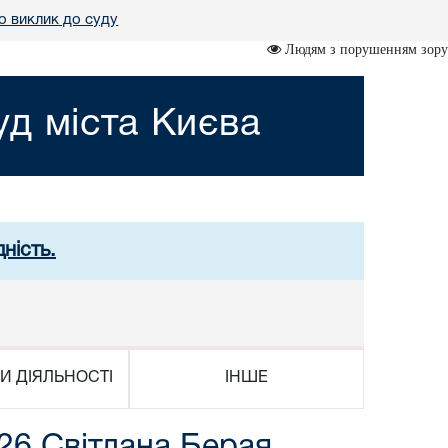
о виклик до суду
Людям з порушенням зору
д міста Києва
ність.
И ДІЯЛЬНОСТІ
ІНШЕ
26 Світлана Берая