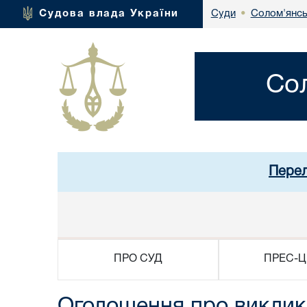
Солом'янсь
Судова влада України
Суди
•
Со
Перел
ПРО СУД
ПРЕС-Ц
Оголошення про виклик 