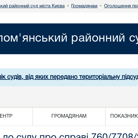
кий районний суд міста Києва
Громадянам
Оголошення пр
•
•
лом'янський районний су
ік судів, від яких передано територіальну підсуд
ЕНТР
ГРОМАДЯНАМ
ПОКАЗНИК
до суду про справі 760/7708/