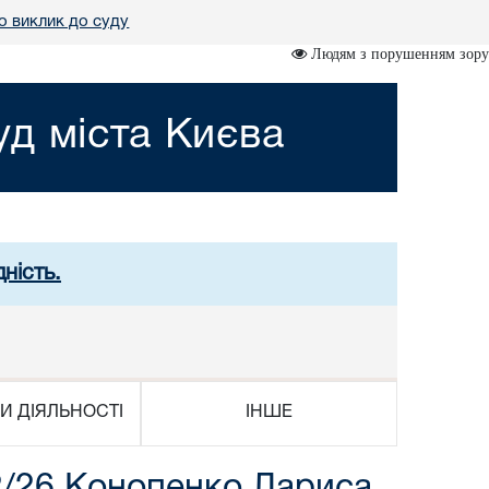
о виклик до суду
Людям з порушенням зору
д міста Києва
ність.
И ДІЯЛЬНОСТІ
ІНШЕ
2/26 Конопенко Лариса