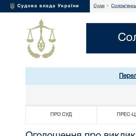
Солом'янсь
Судова влада України
Суди
•
Со
Перел
ПРО СУД
ПРЕС-Ц
Оголошення про виклик 