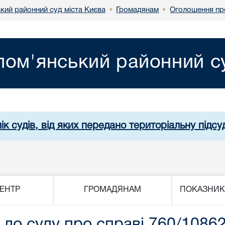
кий районний суд міста Києва
Громадянам
Оголошення пр
•
•
лом'янський районний су
ік судів, від яких передано територіальну підсуд
ЕНТР
ГРОМАДЯНАМ
ПОКАЗНИК
до суду про справі 760/1086