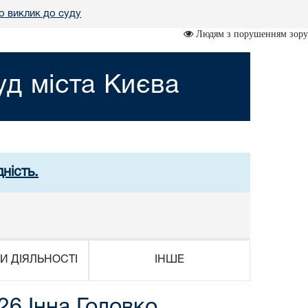
о виклик до суду
Людям з порушенням зору
д міста Києва
ність.
И ДІЯЛЬНОСТІ
ІНШЕ
26 Інна Головко