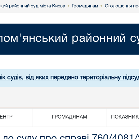
кий районний суд міста Києва
Громадянам
Оголошення пр
•
•
лом'янський районний су
ік судів, від яких передано територіальну підсуд
ЕНТР
ГРОМАДЯНАМ
ПОКАЗНИК
до суду про справі 760/4081/