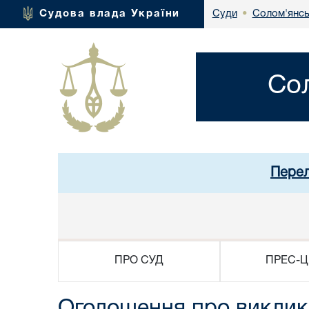
Солом'янсь
Судова влада України
Суди
•
Со
Перел
ПРО СУД
ПРЕС-Ц
Оголошення про виклик 