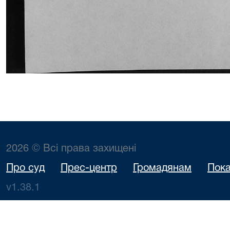
2026 © Всі права захищені
Про суд
Прес-центр
Громадянам
Пока
v1.38.1