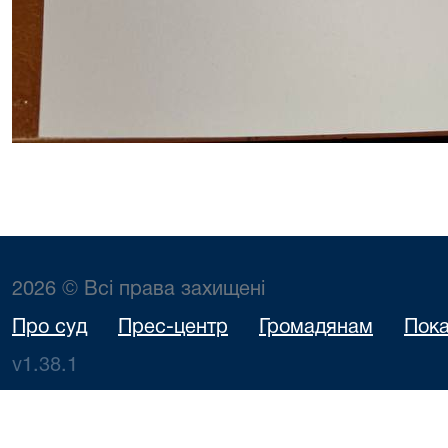
2026 © Всі права захищені
Про суд
Прес-центр
Громадянам
Пока
v1.38.1