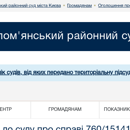
кий районний суд міста Києва
Громадянам
Оголошення пр
•
•
лом'янський районний су
ік судів, від яких передано територіальну підсуд
ЕНТР
ГРОМАДЯНАМ
ПОКАЗНИК
до суду про справі 760/15141