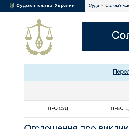
Солом'янсь
Судова влада України
Суди
•
Со
Перел
ПРО СУД
ПРЕС-Ц
Оголошення про виклик 