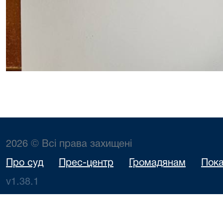
2026 © Всі права захищені
Про суд
Прес-центр
Громадянам
Пока
v1.38.1