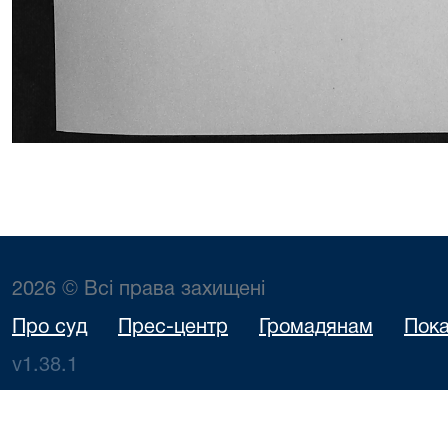
2026 © Всі права захищені
Про суд
Прес-центр
Громадянам
Пока
v1.38.1