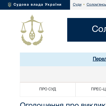
Солом'янсь
Судова влада України
Суди
•
Со
Перел
ПРО СУД
ПРЕС-Ц
Оголошення про виклик