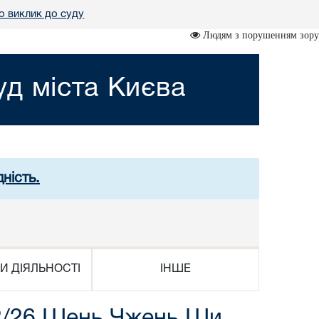
о виклик до суду
Людям з порушенням зору
д міста Києва
ність.
И ДІЯЛЬНОСТІ
ІНШЕ
72/26 Шень Чжень Ши