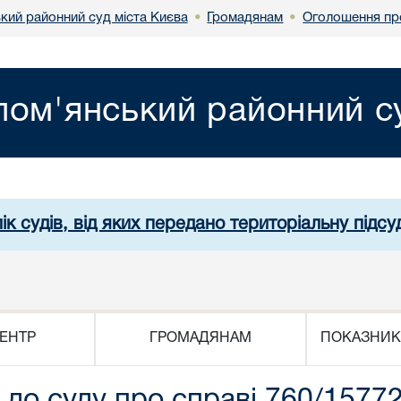
кий районний суд міста Києва
Громадянам
Оголошення пр
•
•
лом'янський районний су
ік судів, від яких передано територіальну підсуд
ЕНТР
ГРОМАДЯНАМ
ПОКАЗНИК
 до суду про справі 760/157