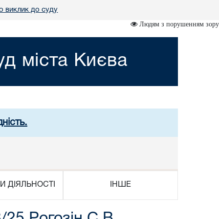
о виклик до суду
Людям з порушенням зору
д міста Києва
ність.
И ДІЯЛЬНОСТІ
ІНШЕ
/25 Рогозін С.В.