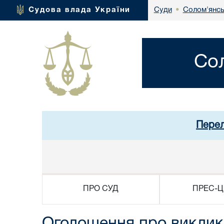
Солом'янсь
Судова влада України
Суди
•
Со
Перел
ПРО СУД
ПРЕС-Ц
Оголошення про виклик