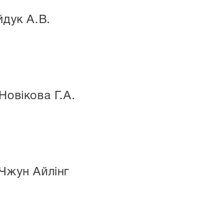
йдук А.В.
Новікова Г.А.
 Чжун Айлінг