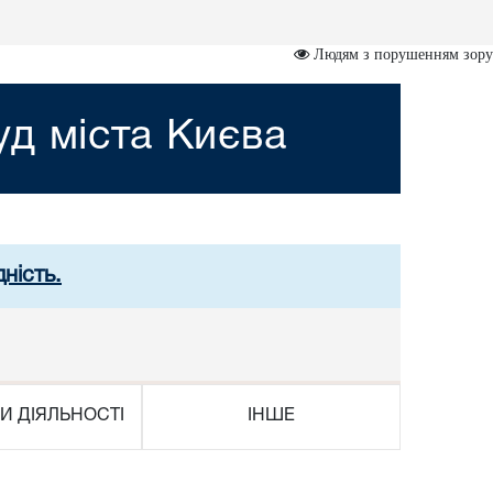
Людям з порушенням зору
д міста Києва
ність.
И ДІЯЛЬНОСТІ
ІНШЕ