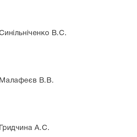
Синільніченко В.С.
 Малафеєв В.В.
Гридчина А.С.