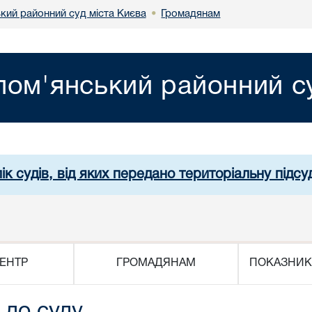
кий районний суд міста Києва
Громадянам
•
лом'янський районний су
ік судів, від яких передано територіальну підсуд
ЕНТР
ГРОМАДЯНАМ
ПОКАЗНИК
 до суду