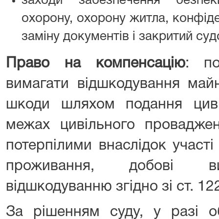
заходи забезпечення безпе
охорону, охорону житла, конфіде
заміну документів і закритий суд
Право на компенсацію
: п
вимагати відшкодування майн
шкоди шляхом подання цив
межах цивільного проваджен
потерпілими внаслідок участі
проживання, добові вит
відшкодуванню згідно зі ст. 12
За рішенням суду, у разі о