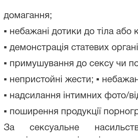
домагання;
▪ небажані дотики до тіла або 
▪ демонстрація статевих орган
▪ примушування до сексу чи п
▪ непристойні жести; ▪ небажа
▪ надсилання інтимних фото/ві
▪ поширення продукції порног
За сексуальне насильст