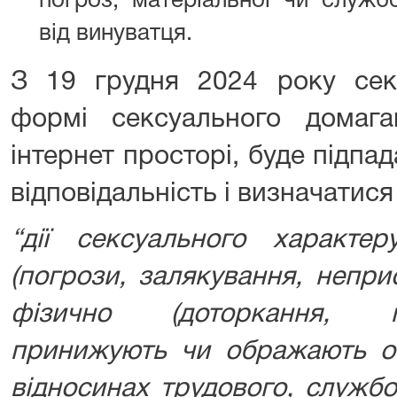
погроз, матеріальної чи службо
від винуватця.
З 19 грудня 2024 року сек
формі сексуального домаг
інтернет просторі, буде підпад
відповідальність і визначатис
“дії сексуального характер
(погрози, залякування, непри
фізично (доторкання, п
принижують чи ображають ос
відносинах трудового, службо