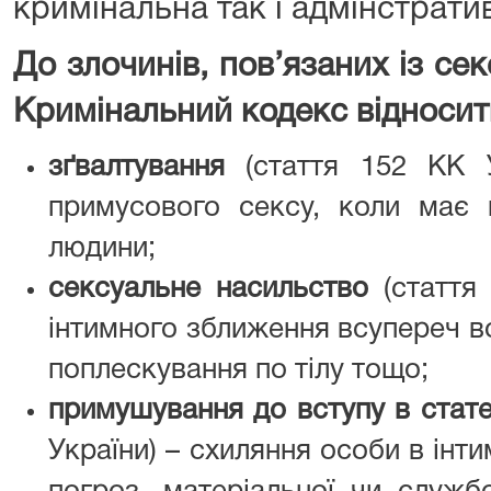
кримінальна так і адмінстратив
До злочинів, пов’язаних із с
Кримінальний кодекс відносит
зґвалтування
(стаття 152 КК У
примусового сексу, коли має 
людини;
сексуальне насильство
(стаття 
інтимного зближення всупереч во
поплескування по тілу тощо;
примушування до вступу в стате
України) – схиляння особи в інт