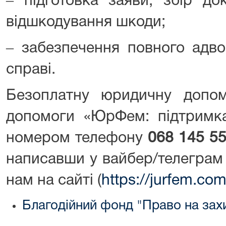
‒ підготовка заяви, збір до
відшкодування шкоди;
‒ забезпечення повного адво
справі.
Безоплатну юридичну допомо
допомоги «ЮрФем: підтримк
номером телефону
068 145 55
написавши у вайбер/телеграм
нам на сайті (
https://jurfem.co
Благодійний фонд "Право на зах