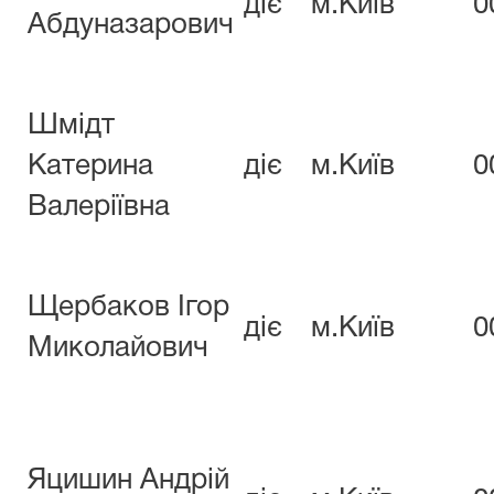
діє
м.Київ
0
Абдуназарович
Шмідт
Катерина
діє
м.Київ
0
Валеріївна
Щербаков Ігор
діє
м.Київ
0
Миколайович
Яцишин Андрій