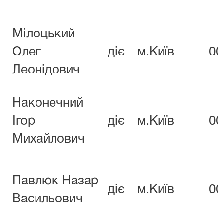
Мілоцький
Олег
діє
м.Київ
0
Леонідович
Наконечний
Ігор
діє
м.Київ
0
Михайлович
Павлюк Назар
діє
м.Київ
0
Васильович