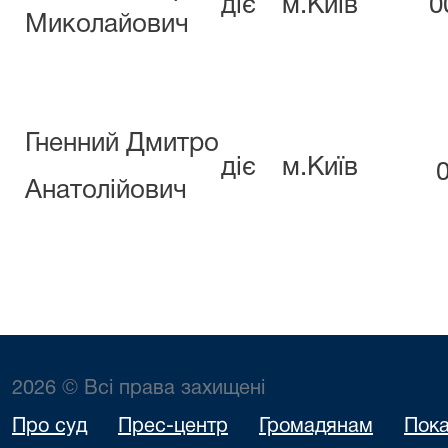
діє
м.Київ
0
Миколайович
Гненний Дмитро
діє
м.Київ
0
Анатолійович
2026 © Всі права захищені
Про суд
Прес-центр
Громадянам
Пока