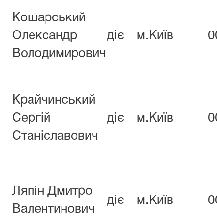
Кошарський
Олександр
діє
м.Київ
0
Володимирович
Крайчинський
Сергій
діє
м.Київ
0
Станіславович
Ляпін Дмитро
діє
м.Київ
0
Валентинович