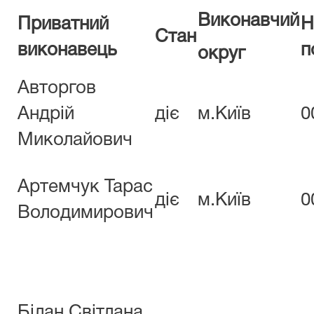
В
и
кон
а
вчий
Приватний
Н
Стан
виконавець
п
округ
Авторгов
Андрій
діє
м.Київ
0
Миколайович
Артемчук Тарас
діє
м.Київ
0
Володимирович
Білан Світлана