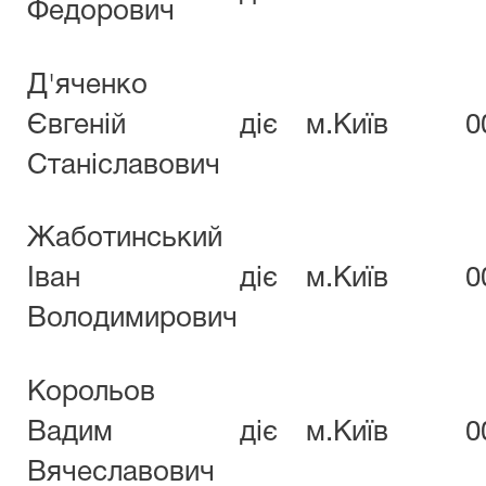
Федорович
Д'яченко
Євгеній
діє
м.Київ
0
Станіславович
Жаботинський
Іван
діє
м.Київ
0
Володимирович
Корольов
Вадим
діє
м.Київ
0
Вячеславович