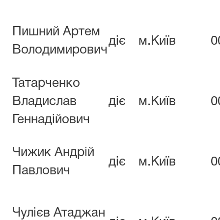
Пишний Артем
діє
м.Київ
0
Володимирович
Татарченко
Владислав
діє
м.Київ
0
Геннадійович
Чижик Андрій
діє
м.Київ
0
Павлович
Чулієв Атаджан