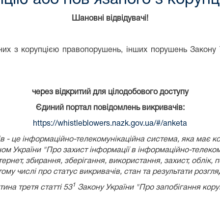
Шановні відвідувачі!
их з корупцією правопорушень, інших порушень Закону У
через відкритий для цілодобового доступу
Єдиний портал повідомлень викривачів:
https://whistleblowers.nazk.gov.ua/#/anketa
 - це інформаційно-телекомунікаційна система, яка має к
ом України
"Про захист інформації в інформаційно-телеком
рнет, збирання, зберігання, використання, захист, облік, 
 тому числі про статус викривачів, стан та результати розгл
1
тина третя статті 53
Закону України "Про запобігання коруп