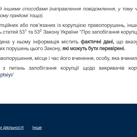
 іншими способами (направлення повідомлення, у тому чи
ому прийомі тощо).
пційних або пов’язаних із корупцією правопорушень, інш
1
2
ь статей 53
та 53
Закону України "Про запобігання корупці
дена у ньому інформація містить
фактичні дані,
що вказу
их порушень цього Закону,
які можуть бути перевірені.
равопорушення, місце і час його вчинення, особу, яка вчин
 з питань запобігання корупції щодо викривачів ко
ptsiyi/
 діяльності
Інше