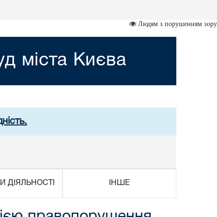
Людям з порушенням зору
д міста Києва
ність.
И ДІЯЛЬНОСТІ
ІНШЕ
цією правопорушення