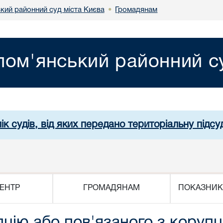
кий районний суд міста Києва
Громадянам
•
лом'янський районний су
ік судів, від яких передано територіальну підсуд
ЕНТР
ГРОМАДЯНАМ
ПОКАЗНИК
цію або пов'язаного з коруп