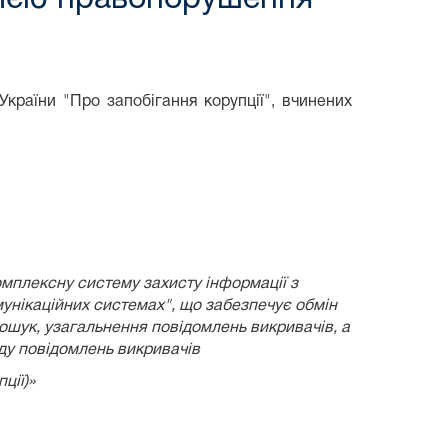
країни "Про запобігання корупції", вчинених
омплексну систему захисту інформації з
унікаційних системах", що забезпечує обмін
пошук, узагальнення повідомлень викривачів, а
яду повідомлень викривачів
ції)»