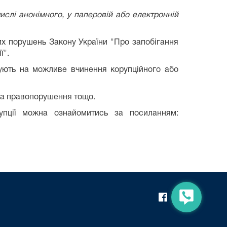
слі анонімного, у паперовій або електронній
их порушень Закону України "Про запобігання
ї".
ють на можливе вчинення корупційного або
ила правопорушення тощо.
рупції можна ознайомитись за посиланням: