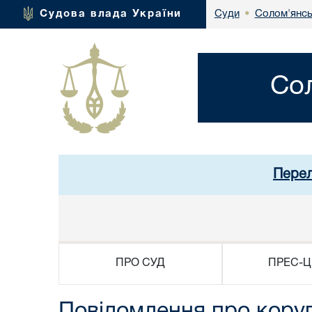
Солом'янсь
Судова влада України
Суди
•
Со
Перел
ПРО СУД
ПРЕС-Ц
Повідомлення про коруп