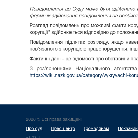
Повідомлення до Суду може бути здійснено й
формі чи здійснення повідомлення на особист
Розгляд повідомлень про можливі факти кору
корупції" здійснюється відповідно до положен
Повідомлення підлягає розгляду, якщо наве
пов’язаного з корупцією правопорушення, інш
Фактичні дані – це відомості про обставини п
З роз’ясненнями Національного агентства
https://wiki.nazk.gov.ua/category/vykryvachi-koru
2026 © Всі права захищені
Про суд
Прес-центр
Громадянам
Показники