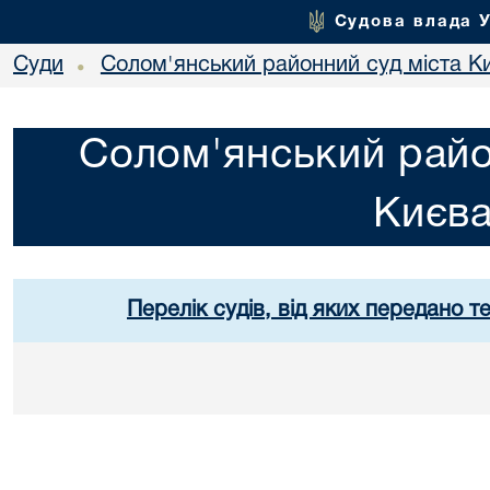
Судова влада 
Суди
Солом'янський районний суд міста К
•
Солом'янський райо
Києв
Перелік судів, від яких передано т