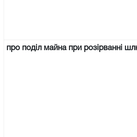
про поділ майна при розірванні ш