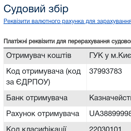
Судовий збір
Реквізити валютного рахунка для зарахування
Платiжнi реквiзити для перерахування судово
Отримувач коштів
ГУК у м.Ки
Код отримувача (код
37993783
за ЄДРПОУ)
Банк отримувача
Казначейств
Рахунок отримувача
UA3889999
Код класифікації
22030101