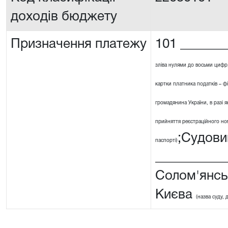
доходів бюджету
Призначення платежу
101 _______
зліва нулями до восьми цифр
картки платника податків – ф
громадянина України, в разі я
прийняття реєстраційного номе
;Судови
паспорті)
__________
Солом'янсь
Києва
(назва суду, 