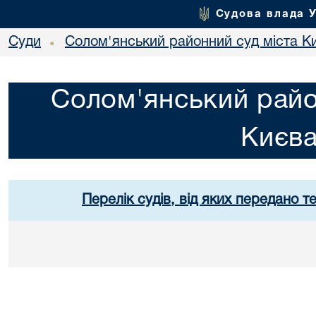
Судова влада 
Суди
Солом'янський районний суд міста К
•
Солом'янський райо
Києв
Перелік судів, від яких передано т