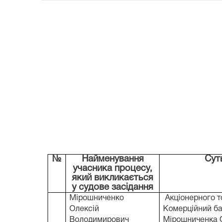
№
Найменування
Сут
учасника процесу,
який викликається
у судове засідання
Мірошниченко
Акціонерного т
Олексій
Комерційний б
Володимирович
Мірошниченка 