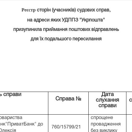
Реєстр
сторін (учасників) судових справ,
на адреси яких УДППЗ "Укрпошта"
призупинила приймання поштових відправлень
для їх подальшого пересилання
ь справи
Дата
Справа №
слухання
с
справи
овариства
спрощене
анк"ПриватБанк" до
провадження
760/15799/21
Олексія
без виклику