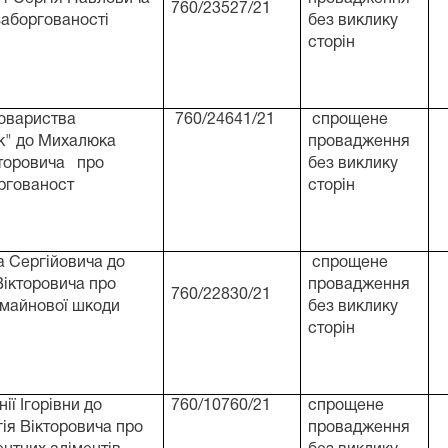
760/23527/21
заборгованості
без виклику
сторін
овариства
760/24641/21
спрощене
к" до Михалюка
провадження
кторовича про
без виклику
ргованост
сторін
 Сергійовича до
спрощене
Вікторовича про
провадження
760/22830/21
 майнової шкоди
без виклику
сторін
ії Ігорівни до
760/10760/21
спрощене
ія Вікторовича про
провадження