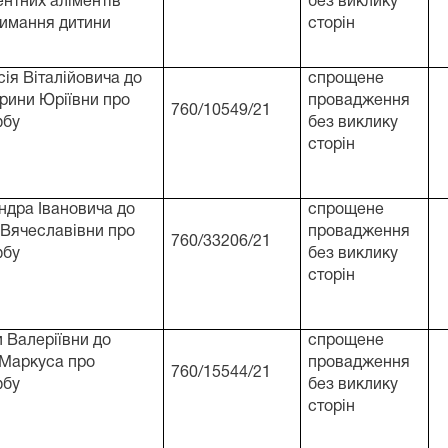
ентних аліментів
без виклику
римання дитини
сторін
ія Віталійовича до
спрощене
рини Юріївни про
провадження
760/10549/21
юбу
без виклику
сторін
дра Івановича до
спрощене
 Вячеславівни про
провадження
760/33206/21
юбу
без виклику
сторін
и Валеріївни до
спрощене
 Маркуса про
провадження
760/15544/21
юбу
без виклику
сторін