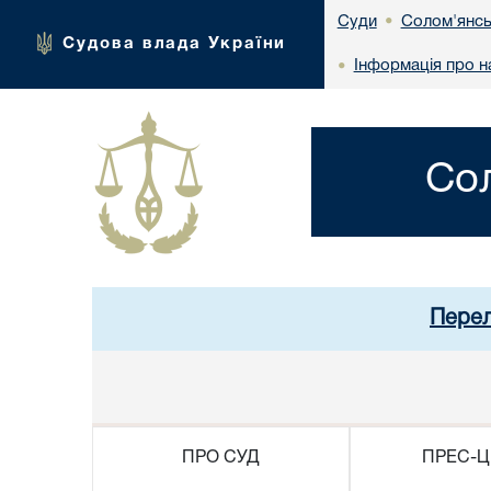
Солом'янсь
Суди
•
Судова влада України
Інформація про н
•
Со
Перел
ПРО СУД
ПРЕС-Ц