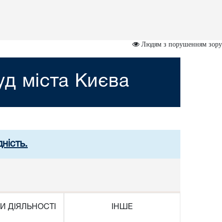
Людям з порушенням зору
д міста Києва
ність.
И ДІЯЛЬНОСТІ
ІНШЕ