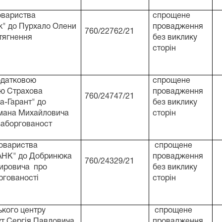
овариства
спрощене
к" до Пурхало Олени
провадження
760/22762/21
стягнення
без виклику
сторін
одатковою
спрощене
тю Страхова
провадження
760/24747/21
а-Гарант" до
без виклику
мана Михайловича
сторін
заборгованост
овариства
спрощене
НК" до Добринюка
провадження
760/24329/21
ировича про
без виклику
ргованості
сторін
ького центру
спрощене
ут Сергія Павловича
провадження