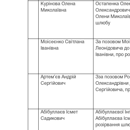
Курінова Олена
Остапенка Оле
Миколаївна
Олександровича
Олени Миколаїв
шлюбу
Моісеєнко Світлана
За позовом Моі
Іванівна
Леонідовича до
Іванівни, про 
Артем’єв Андрій
Зза позовом Ро
Сергійович
Олександрівни 
Сергійовича, п
Абібуллаєв Ісмет
Абібуллаєвої Ін
Садикович
Абібуллаєва Іс
розірвання шл