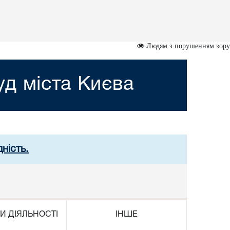
Людям з порушенням зору
д міста Києва
ність.
И ДІЯЛЬНОСТІ
ІНШЕ