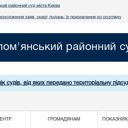
кий районний суд міста Києва
адходження заяв, скарг, подань; їх призначення до розгляду
лом'янський районний су
ік судів, від яких передано територіальну підсуд
ЕНТР
ГРОМАДЯНАМ
ПОКАЗНИК