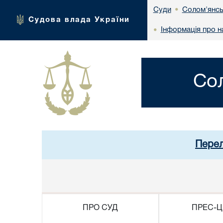
Солом'янсь
Суди
•
Судова влада України
Інформація про н
•
Со
Перел
ПРО СУД
ПРЕС-Ц