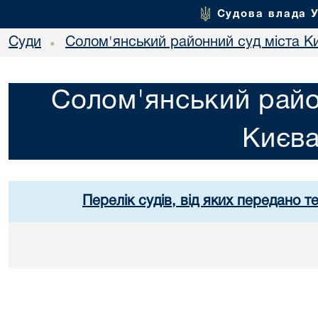
Судова влада 
Суди
Солом'янський районний суд міста К
•
Солом'янський райо
Києв
Перелік судів, від яких передано т