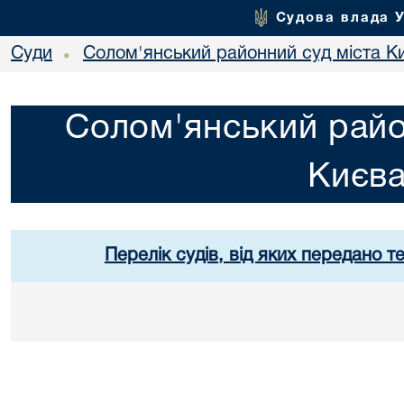
Судова влада 
Суди
Солом'янський районний суд міста К
•
Солом'янський райо
Києв
Перелік судів, від яких передано т