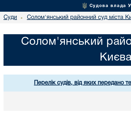
Судова влада 
Суди
Солом'янський районний суд міста К
•
Солом'янський райо
Києв
Перелік судів, від яких передано т