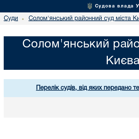
Судова влада 
Суди
Солом'янський районний суд міста К
•
Солом'янський райо
Києв
Перелік судів, від яких передано т