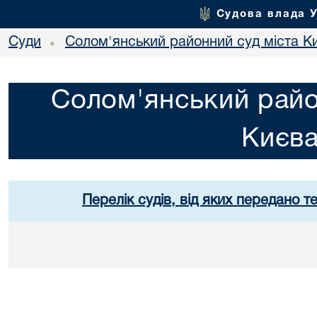
Судова влада 
Суди
Солом'янський районний суд міста К
•
Солом'янський райо
Києв
Перелік судів, від яких передано т