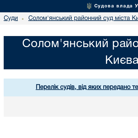
Судова влада 
Суди
Солом'янський районний суд міста К
•
Солом'янський райо
Києв
Перелік судів, від яких передано т