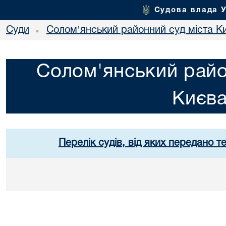
Судова влада 
Суди
Солом'янський районний суд міста К
•
Солом'янський райо
Києв
Перелік судів, від яких передано т