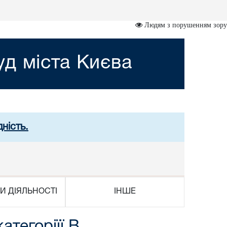
Людям з порушенням зору
д міста Києва
ність.
И ДІЯЛЬНОСТІ
ІНШЕ
тегоріїї В