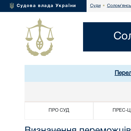
Солом'янсь
Судова влада України
Суди
•
Со
Перел
ПРО СУД
ПРЕС-Ц
Визначення переможців 