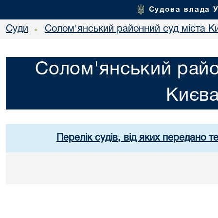
Судова влада 
Суди
Солом'янський районний суд міста К
•
Солом'янський райо
Києв
Перелік судів, від яких передано т