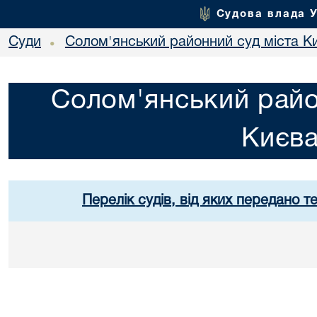
Судова влада 
Суди
Солом'янський районний суд міста К
•
Солом'янський райо
Києв
Перелік судів, від яких передано т