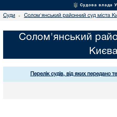
Судова влада 
Суди
Солом'янський районний суд міста К
•
Солом'янський райо
Києв
Перелік судів, від яких передано т