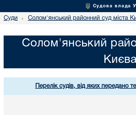
Судова влада 
Суди
Солом'янський районний суд міста К
•
Солом'янський райо
Києв
Перелік судів, від яких передано т