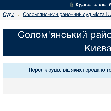
Судова влада 
Суди
Солом'янський районний суд міста К
•
Солом'янський райо
Києв
Перелік судів, від яких передано т