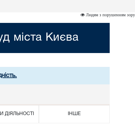
Людям з порушенням зору
д міста Києва
ність.
И ДІЯЛЬНОСТІ
ІНШЕ