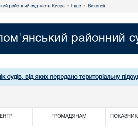
кий районний суд міста Києва
Інше
Вакансії
•
•
лом'янський районний су
ік судів, від яких передано територіальну підсуд
ЕНТР
ГРОМАДЯНАМ
ПОКАЗНИК