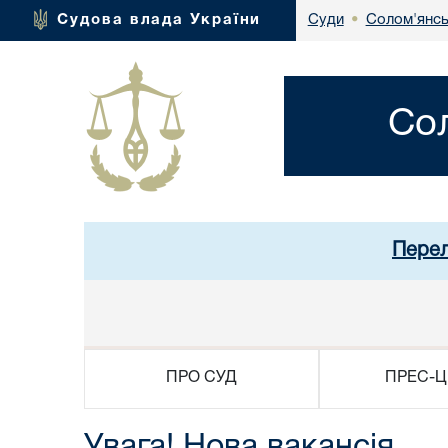
Солом'янсь
Судова влада України
Суди
•
Со
Перел
ПРО СУД
ПРЕС-Ц
Увага! Нова вакансія.