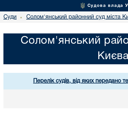
Судова влада 
Суди
Солом'янський районний суд міста К
•
Солом'янський райо
Києв
Перелік судів, від яких передано т