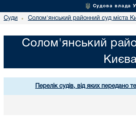
Судова влада 
Суди
Солом'янський районний суд міста К
•
Солом'янський райо
Києв
Перелік судів, від яких передано т