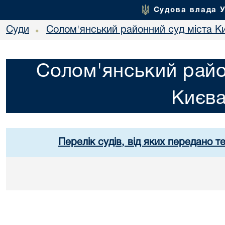
Судова влада 
Суди
Солом'янський районний суд міста К
•
Солом'янський райо
Києв
Перелік судів, від яких передано т