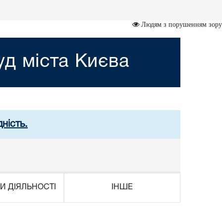
Людям з порушенням зору
д міста Києва
ність.
И ДІЯЛЬНОСТІ
ІНШЕ