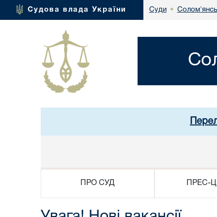
Солом'янсь
Судова влада України
Суди
•
Со
Перел
ПРО СУД
ПРЕС-Ц
Увага! Нові вакансії.