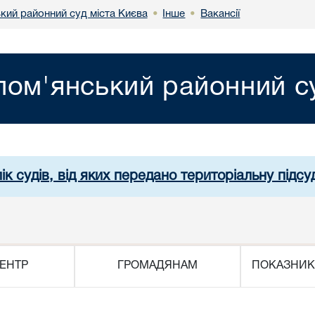
кий районний суд міста Києва
Інше
Вакансії
•
•
лом'янський районний су
ік судів, від яких передано територіальну підсуд
ЕНТР
ГРОМАДЯНАМ
ПОКАЗНИК