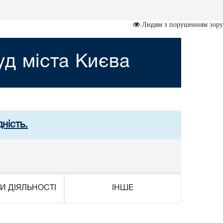
Людям з порушенням зору
д міста Києва
ність.
И ДІЯЛЬНОСТІ
ІНШЕ