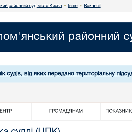
кий районний суд міста Києва
Інше
Вакансії
•
•
лом'янський районний су
ік судів, від яких передано територіальну підсуд
ЕНТР
ГРОМАДЯНАМ
ПОКАЗНИК
ка судді (ЦПК)