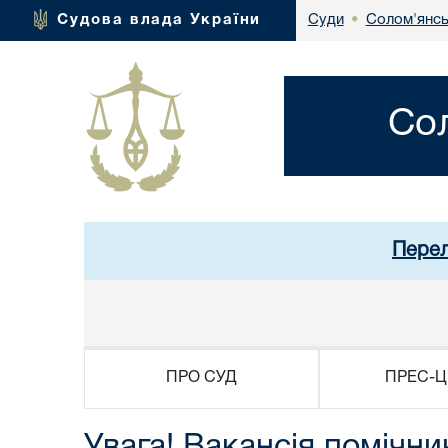
Солом'янсь
Судова влада України
Суди
•
Со
Перел
ПРО СУД
ПРЕС-Ц
Увага! Вакансія помічни