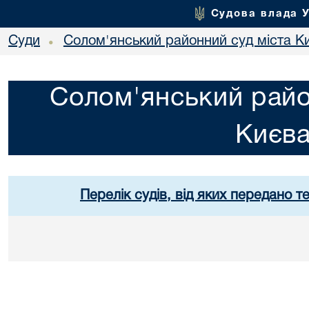
Судова влада 
Суди
Солом'янський районний суд міста К
•
Солом'янський райо
Києв
Перелік судів, від яких передано т