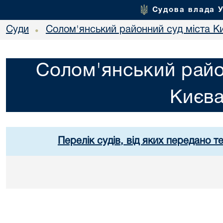
Судова влада 
Суди
Солом'янський районний суд міста К
•
Солом'янський райо
Києв
Перелік судів, від яких передано т