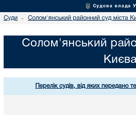
Судова влада 
Суди
Солом'янський районний суд міста К
•
Солом'янський райо
Києв
Перелік судів, від яких передано т