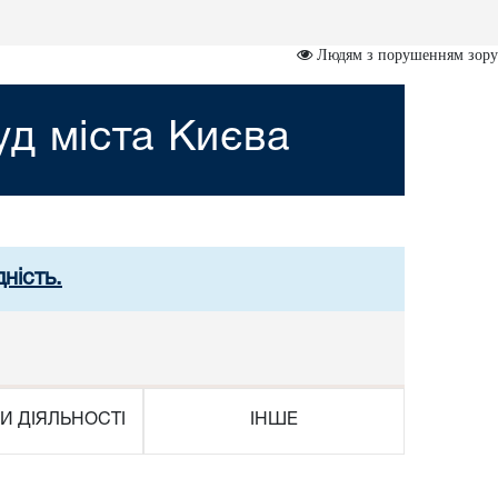
Людям з порушенням зору
д міста Києва
ність.
И ДІЯЛЬНОСТІ
ІНШЕ