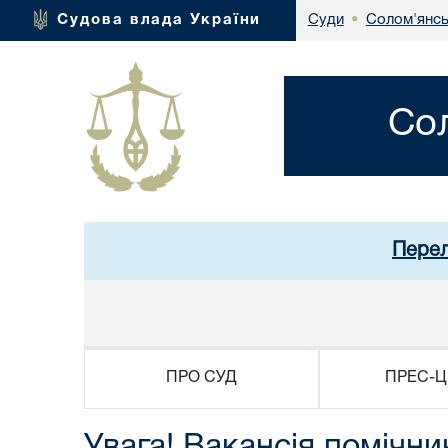
Солом'янсь
Судова влада України
Суди
•
Со
Перел
ПРО СУД
ПРЕС-Ц
Увага! Вакансія помічни