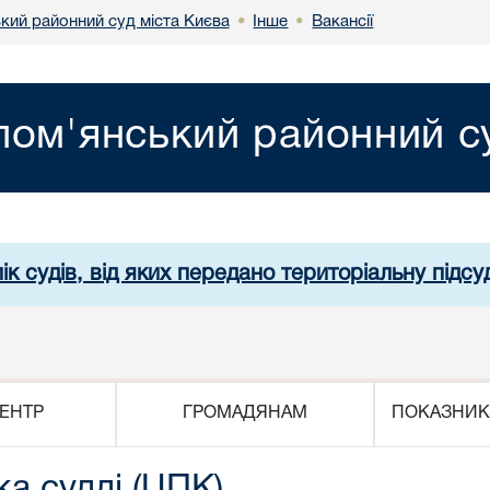
кий районний суд міста Києва
Інше
Вакансії
•
•
лом'янський районний су
ік судів, від яких передано територіальну підсуд
ЕНТР
ГРОМАДЯНАМ
ПОКАЗНИК
ка судді (ЦПК)