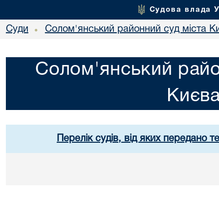
Судова влада 
Суди
Солом'янський районний суд міста К
•
Солом'янський райо
Києв
Перелік судів, від яких передано т